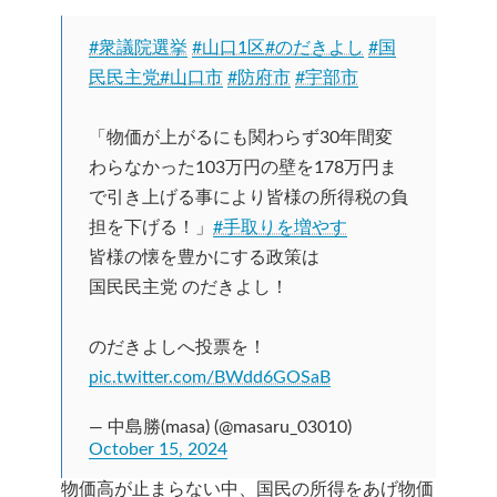
#衆議院選挙
#山口1区
#のだきよし
#国
民民主党
#山口市
#防府市
#宇部市
「物価が上がるにも関わらず30年間変
わらなかった103万円の壁を178万円ま
で引き上げる事により皆様の所得税の負
担を下げる！」
#手取りを増やす
皆様の懐を豊かにする政策は
国民民主党 のだきよし！
のだきよしへ投票を！
pic.twitter.com/BWdd6GOSaB
— 中島勝(masa) (@masaru_03010)
October 15, 2024
物価高が止まらない中、国民の所得をあげ物価