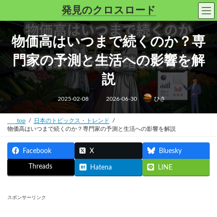
コ
ナ
発見のクロスロード
ン
ビ
テ
ゲ
ン
ー
物価高はいつまで続くのか？専
ツ
シ
へ
ョ
門家の予測と生活への影響を解
ス
ン
キ
に
説
ッ
移
プ
動
最
2025-02-08
2026-06-30
ひさ
終
更
新
日
top
日本のトピックス・トレンド
時
物価高はいつまで続くのか？専門家の予測と生活への影響を解説
:
Facebook
X
Bluesky
Threads
Hatena
LINE
スポンサーリンク