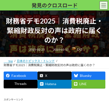
コ
ナ
発見のクロスロード
ン
ビ
テ
ゲ
財務省デモ2025｜消費税廃止・
ン
ー
ツ
シ
緊縮財政反対の声は政府に届く
へ
ョ
ス
ン
のか？
キ
に
最
ッ
移
2025-02-25
2025-03-17
ひさ
終
更
プ
動
新
日
top
日本のトピックス・トレンド
時
:
財務省デモ2025｜消費税廃止・緊縮財政反対の声は政府に届くのか？
Facebook
X
Bluesky
Threads
Hatena
LINE
スポンサーリンク