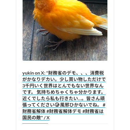
yukin on X: "財務省のデモ、、、消費税
がかなりデカい。少し買い物しただけで
3千円いく世界はとんでもない世界なん
です。 気持ちめちゃくちゃ分かります。
近くでしたら私も行きたい…。皆さん頑
張ってください🥲 風邪ひかないでね。 #
財務省解体 #財務省解体デモ #財務省は
国民の敵" / X