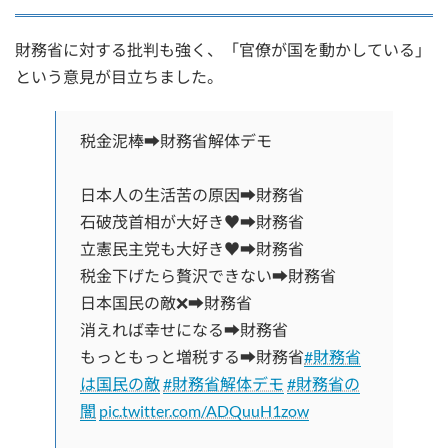
財務省に対する批判も強く、「官僚が国を動かしている」
という意見が目立ちました。
税金泥棒➡財務省解体デモ
日本人の生活苦の原因➡財務省
石破茂首相が大好き♥️➡財務省
立憲民主党も大好き♥️➡財務省
税金下げたら贅沢できない➡財務省
日本国民の敵❌️➡財務省
消えれば幸せになる➡財務省
もっともっと増税する➡財務省
#財務省
は国民の敵
#財務省解体デモ
#財務省の
闇
pic.twitter.com/ADQuuH1zow