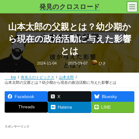
コ
ナ
発見のクロスロード
ン
ビ
テ
ゲ
ン
ー
山本太郎の父親とは？幼少期か
ツ
シ
へ
ョ
ら現在の政治活動に与えた影響
ス
ン
キ
に
とは
ッ
移
プ
動
最
2024-11-04
2025-09-07
ひさ
終
更
新
日
top
有名人のトピックス
山本太郎
時
山本太郎の父親とは？幼少期から現在の政治活動に与えた影響とは
:
Facebook
X
Bluesky
Threads
Hatena
LINE
スポンサーリンク