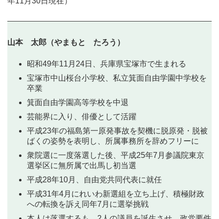
年11月30日現在）
山本 太郎（やまもと たろう）
昭和49年11月24日、兵庫県宝塚市で生まれる
宝塚市中山桜台小学校、私立箕面自由学園中学校を
卒業
箕面自由学園高等学校を中退
芸能界に入り、俳優として活躍
平成23年の福島第一原発事故を契機に脱原発・脱被
ばくの姿勢を表明し、所属事務所を辞めフリーに
衆院選に一度落選した後、平成25年7月参議院東京
選挙区に無所属で出馬し初当選
平成28年10月、自由党共同代表に就任
平成31年4月にれいわ新選組を立ち上げ、積極財政
への転換を訴え同年7月に選挙挑戦
本人は落選するも、2人の議員を誕生させ、政党要件