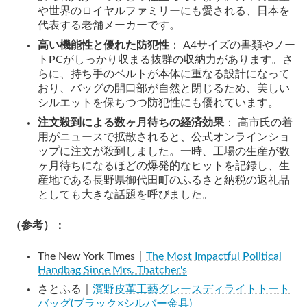
や世界のロイヤルファミリーにも愛される、日本を
代表する老舗メーカーです。
高い機能性と優れた防犯性
： A4サイズの書類やノー
トPCがしっかり収まる抜群の収納力があります。さ
らに、持ち手のベルトが本体に重なる設計になって
おり、バッグの開口部が自然と閉じるため、美しい
シルエットを保ちつつ防犯性にも優れています。
注文殺到による数ヶ月待ちの経済効果
： 高市氏の着
用がニュースで拡散されると、公式オンラインショ
ップに注文が殺到しました。一時、工場の生産が数
ヶ月待ちになるほどの爆発的なヒットを記録し、生
産地である長野県御代田町のふるさと納税の返礼品
としても大きな話題を呼びました。
（参考）：
The New York Times｜
The Most Impactful Political
Handbag Since Mrs. Thatcher's
さとふる｜
濱野皮革工藝グレースディライトトート
バッグ(ブラック×シルバー金具)