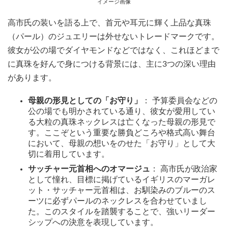
イメージ画像
高市氏の装いを語る上で、首元や耳元に輝く上品な真珠
（パール）のジュエリーは外せないトレードマークです。
彼女が公の場でダイヤモンドなどではなく、これほどまで
に真珠を好んで身につける背景には、主に3つの深い理由
があります。
母親の形見としての「お守り」
： 予算委員会などの
公の場でも明かされている通り、彼女が愛用してい
る大粒の真珠ネックレスは亡くなった母親の形見で
す。ここぞという重要な勝負どころや格式高い舞台
において、母親の想いをのせた「お守り」として大
切に着用しています。
サッチャー元首相へのオマージュ
： 高市氏が政治家
として憧れ、目標に掲げているイギリスのマーガレ
ット・サッチャー元首相は、お馴染みのブルーのス
ーツに必ずパールのネックレスを合わせていまし
た。このスタイルを踏襲することで、強いリーダー
シップへの決意を表現しています。