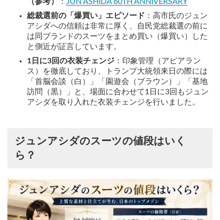
（参考）
：
JUN ASHIDA 60TH ANNIVERSARY
総裁選前の「爆買い」エピソード
：高市氏のジュン
アシダへの信頼は非常に厚く、自民党総裁選の前に
は同ブランドのスーツをまとめ買い（爆買い）した
と側近が証言しています。
1日に3回の衣装チェンジ
：印象管理（アピアラン
ス）を徹底しており、トランプ大統領来日の際には
「首脳会談（白）」「園遊会（ブラウン）」「基地
訪問（黒）」と、場面に合わせて1日に3回もジュン
アシダを取り入れた衣装チェンジを行いました。
ジュンアシダのスーツの値段はいく
ら？