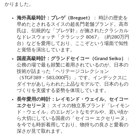
かりました。
海外高級時計：ブレゲ（Breguet）
： 時計の歴史を
早めたとされるスイスの超名門老舗ブランド。高市
氏は、伝統的な「ブレゲ針」が施されたクラシカル
なドレスウォッチ「クラシック 8067」（約280万円
台）などを愛用しており、ここぞという場面で知性
と覚悟を演出しています。
国産高級時計：グランドセイコー（Grand Seiko）
：
公務の場で最も頻繁に着用されているのが、日本の
技術が詰まった「ヘリテージコレクション
（STGF389・583,000円）」です。インデックスに
ダイヤがあしらわれた上品なモデルで、日本のもの
づくりを支援する姿勢を体現しています。
長年愛用の時計：レイモンド・ウェイル、セイコー
エクセリーヌ
： スイスの独立系ブランド「レイモン
ド・ウェイル」のエレガントなモデルや、若い頃か
ら大切にしている国産の「セイコー エクセリーヌ」
を今でも時折着用しており、物持ちの良さと愛着の
深さが見て取れます。