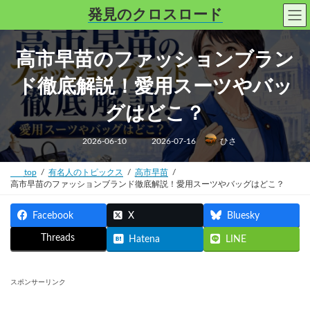
コ
ナ
発見のクロスロード
ン
ビ
テ
ゲ
ン
ー
高市早苗のファッションブラン
ツ
シ
へ
ョ
ド徹底解説！愛用スーツやバッ
ス
ン
キ
に
グはどこ？
ッ
移
プ
動
最
2026-06-10
2026-07-16
ひさ
終
更
新
日
top
有名人のトピックス
高市早苗
時
高市早苗のファッションブランド徹底解説！愛用スーツやバッグはどこ？
:
Facebook
X
Bluesky
Threads
Hatena
LINE
スポンサーリンク