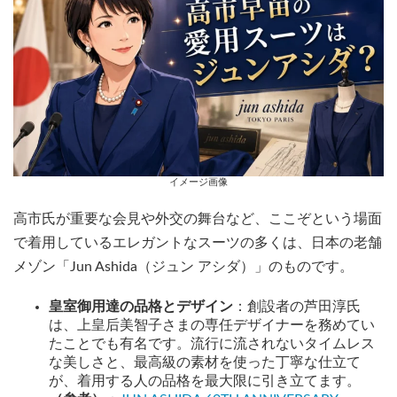
イメージ画像
高市氏が重要な会見や外交の舞台など、ここぞという場面
で着用しているエレガントなスーツの多くは、日本の老舗
メゾン「Jun Ashida（ジュン アシダ）」のものです。
皇室御用達の品格とデザイン
：創設者の芦田淳氏
は、上皇后美智子さまの専任デザイナーを務めてい
たことでも有名です。流行に流されないタイムレス
な美しさと、最高級の素材を使った丁寧な仕立て
が、着用する人の品格を最大限に引き立てます。