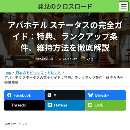
コ
ナ
発見のクロスロード
ン
ビ
テ
ゲ
アパホテル ステータスの完全ガ
ン
ー
ツ
シ
イド：特典、ランクアップ条
へ
ョ
ス
ン
件、維持方法を徹底解説
キ
に
最
ッ
移
2024-06-24
2024-11-02
ひさ
終
更
プ
動
新
日
top
日本のトピックス・トレンド
時
:
アパホテル ステータスの完全ガイド：特典、ランクアップ条件、維持方法を
徹底解説
Facebook
X
Bluesky
Threads
Hatena
LINE
スポンサーリンク